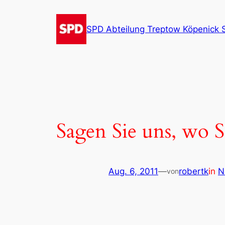
Zum
Inhalt
SPD Abteilung Treptow Köpenick 
springen
Sagen Sie uns, wo S
Aug. 6, 2011
—
robertk
in
N
von